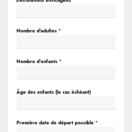
Destinations envisagées
Nombre d'adultes
*
Nombre d'enfants
*
Âge des enfants (le cas échéant)
d
Première date de départ possible
*
e