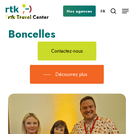
Skip
Men
Nos agences
FR
to
search
rtk Travel Center
Close
main
Menu
content
Boncelles
Contactez-nous
Découvrez plus