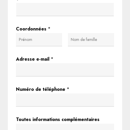
Coordonnées
*
First
Last
V
Adresse e-mail
*
o
t
r
e
Numéro de téléphone
*
d
e
d
Toutes informations complémentaires
e
s