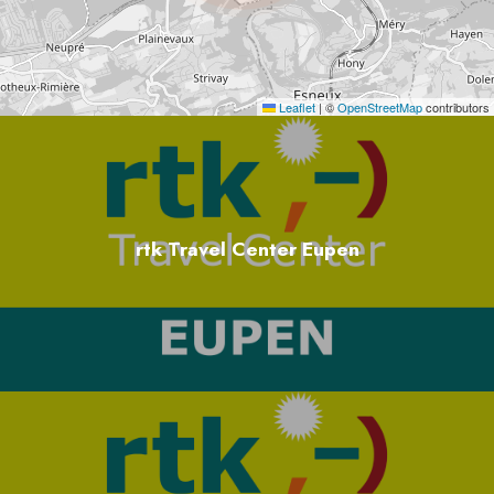
Leaflet
|
©
OpenStreetMap
contributors
rtk Travel Center Eupen
Nos conseils