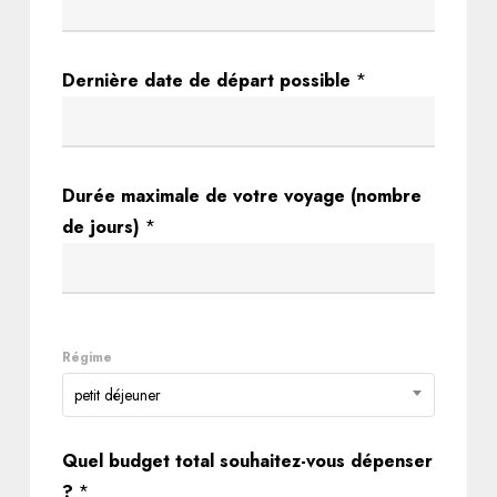
é
c
h
Dernière date de départ possible
*
é
a
n
Durée maximale de votre voyage (nombre
t
de jours)
*
)
Régime
petit déjeuner
Quel budget total souhaitez-vous dépenser
?
*