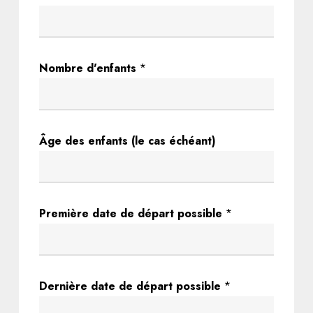
e
p
o
Nombre d'enfants
*
s
s
i
b
Âge des enfants (le cas échéant)
l
e
d
e
Première date de départ possible
*
Dernière date de départ possible
*