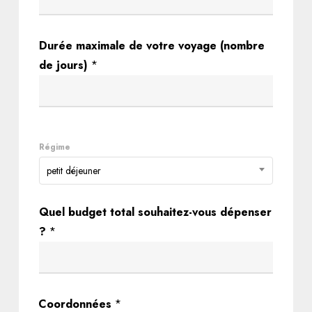
t
Durée maximale de votre voyage (nombre
é
de jours)
*
l
é
p
h
Régime
o
n
petit déjeuner
e
d
Quel budget total souhaitez-vous dépenser
a
?
*
t
e
?
Coordonnées
*