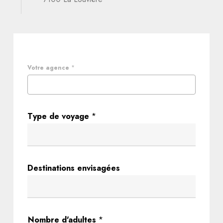
Votre agence
*
Type de voyage
*
v
Destinations envisagées
o
y
a
g
Nombre d'adultes
*