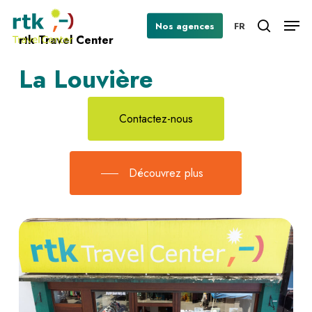
Skip
Men
Nos agences
FR
to
search
rtk Travel Center
Close
main
Menu
content
La Louvière
Contactez-nous
Découvrez plus