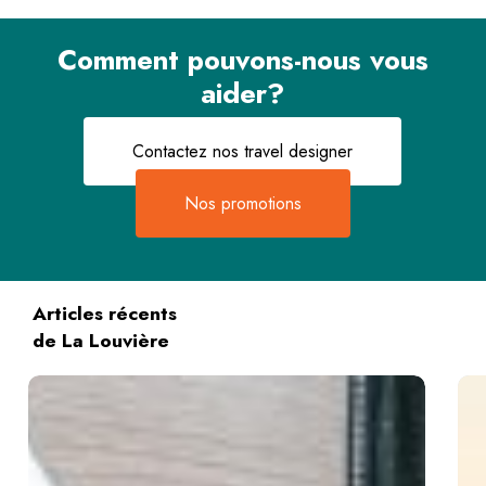
Comment pouvons-nous vous
aider?
Contactez nos travel designer
Nos promotions
Articles récents
de La Louvière
Avant
9
le
fois
départ
Mal
:
vue